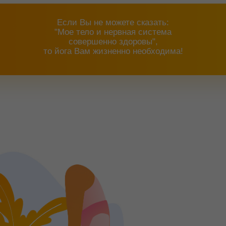
Если Вы не можете сказать:
"Мое тело и нервная система
совершенно здоровы",
то йога Вам жизненно необходима!