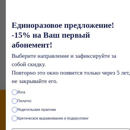
за этот уровень качества
Единоразовое предложение!
-15% на Ваш первый
абонемент!
Возврат денежных средств
Выберите направление и зафиксируйте за
если Вам не понравятся
собой скидку.
занятия
Повторно это окно появится только через 5 лет,
не закрывайте его.
Йога
Пилатес
Записаться к нам на занятия —
это самый простой способ
Родительские практики
стать стройнее, восстановить
здоровье и восполнить
Критическое выравнивание и бодироллинг
энергию!