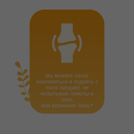
Вы можете легко
наклониться и поднять с
пола предмет, не
испытывая ломоты в
теле,
или возникает боль?